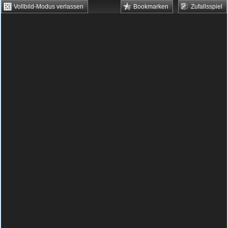
Vollbild-Modus verlassen
Bookmarken
Zufallsspiel
HTML5 Games
Browsergames
Downloadgames
Flash Games
Flashgames
›
Grips
›
Sudoku
›
Sushi Sudoku
Spielbeschreibung & Steuerung:
Sushi
Sudoku
Das Spiel Sudoku kennt wohl jeder. Aber
was ist Sushi Sudoku? Im Prinzip ist das