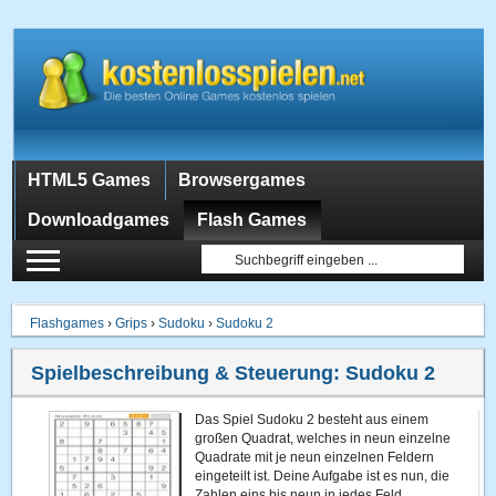
HTML5 Games
Browsergames
Downloadgames
Flash Games
Flashgames
›
Grips
›
Sudoku
›
Sudoku 2
Spielbeschreibung & Steuerung:
Sudoku 2
Das Spiel Sudoku 2 besteht aus einem
großen Quadrat, welches in neun einzelne
Quadrate mit je neun einzelnen Feldern
eingeteilt ist. Deine Aufgabe ist es nun, die
Zahlen eins bis neun in jedes Feld