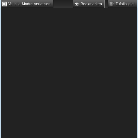
Vollbild-Modus verlassen
Bookmarken
Zufallsspiel
HTML5 Games
Browsergames
Downloadgames
Flash Games
Flashgames
›
Action
›
Turmverteidigung
›
Superhero Squad
Spielbeschreibung & Steuerung:
Superhero
Squad
Unzählige Bösewichte greifen die Basis der
Superhelden an und nur Du kannst sie