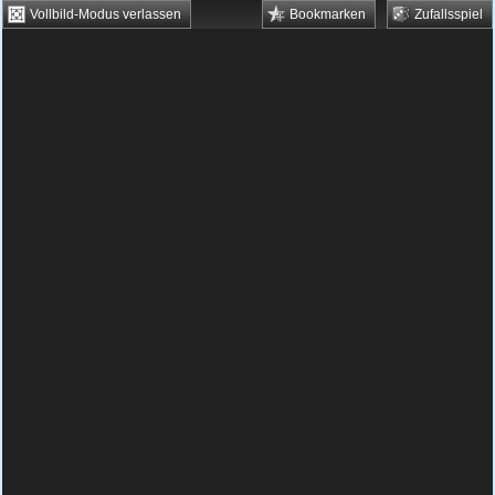
Vollbild-Modus verlassen
Bookmarken
Zufallsspiel
HTML5 Games
Browsergames
Downloadgames
Flash Games
Flashgames
›
Racing
›
Autorennen
›
Super Toller Truck
Spielbeschreibung & Steuerung:
Super Toller
Truck
Super Toller Truck kostenlos
spielen