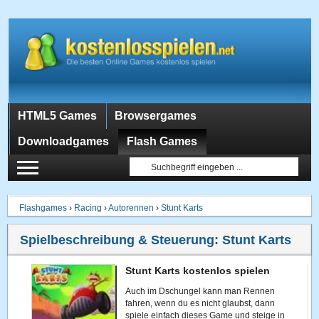
HTML5 Games
Browsergames
Downloadgames
Flash Games
Flashgames
›
Racing
›
Autorennen
›
Stunt Karts
Spielbeschreibung & Steuerung:
Stunt Karts
Stunt Karts kostenlos spielen
Auch im Dschungel kann man Rennen
fahren, wenn du es nicht glaubst, dann
spiele einfach dieses Game und steige in