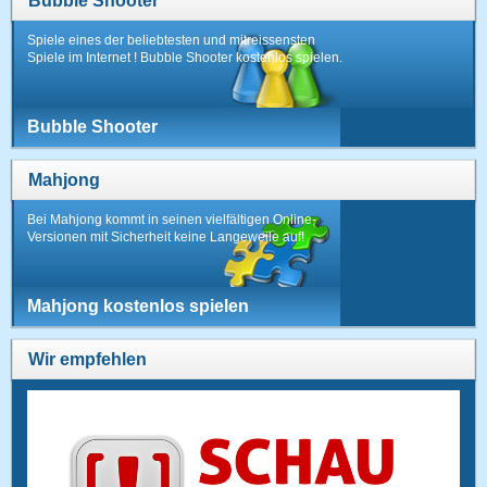
Bubble Shooter
Spiele eines der beliebtesten und mitreissensten
Spiele im Internet ! Bubble Shooter kostenlos spielen.
Bubble Shooter
Mahjong
Bei Mahjong kommt in seinen vielfältigen Online-
Versionen mit Sicherheit keine Langeweile auf!
Mahjong kostenlos spielen
Wir empfehlen