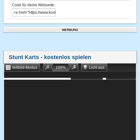
Code für deine Webseite:
WERBUNG
Stunt Karts
- kostenlos spielen
Vollbild-Modus
100
%
Licht aus
Bookmarken
Zufallsspiel