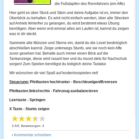
die Fußstapfen des Rennfahrers (ein Affe).
Hier geht es über Stock und Stein und deine Aufgabe ist es, immer den
Überblick zu behalten. Es wird nicht einfach werden, über alle Strecken
auf Anhieb fehlerfrei zu gelangen, du wirst bestimmt etwas Übung
benötigen. Aber wenn erst einmal alles am Laufen ist, kannst du zeigen
was in dir steckt.
Sammele alle Münzen und Sterne ein, damit du die Level bestmöglich
abschließen kannst. Zeige unterwegs Stunts, wie sie noch kein Affe
zuvor gesehen hat. Behalte auch immer einen Blick auf die
Tankanzeige, diese wird rasant leer und du musst stets für Nachschub
sorgen! Zum Spielen benötigst du lediglich deine Tastatur.
Wir wünschen dir viel Spaß auf kostenlosspielen.net!
Steuerung:
Pfeiltasten hoch/runter - Beschleunigen/Bremsen
Pfeiltasten links/rechts - Fahrzeug ausbalancieren
Leertaste - Springen
X Taste - Stunts zeigen
3.5
/
5
, Bewertungen:
3
›
Kommentar schreiben