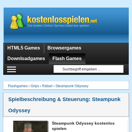
HTML5 Games
Browsergames
Downloadgames
Flash Games
Flashgames
›
Grips
›
Rätsel
›
Steampunk Odyssey
Spielbeschreibung & Steuerung:
Steampunk
Odyssey
Steampunk Odyssey kostenlos
spielen