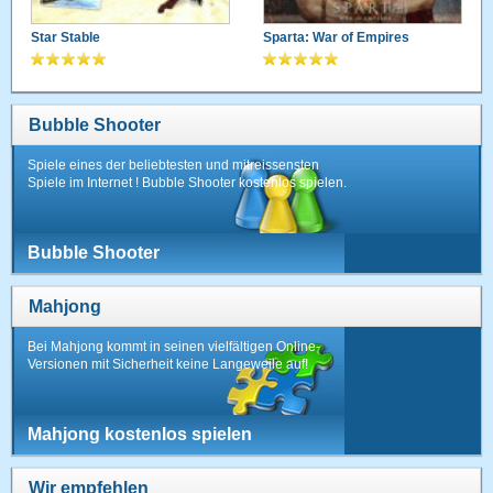
Star Stable
Sparta: War of Empires
Bubble Shooter
Spiele eines der beliebtesten und mitreissensten
Spiele im Internet ! Bubble Shooter kostenlos spielen.
Bubble Shooter
Mahjong
Bei Mahjong kommt in seinen vielfältigen Online-
Versionen mit Sicherheit keine Langeweile auf!
Mahjong kostenlos spielen
Wir empfehlen