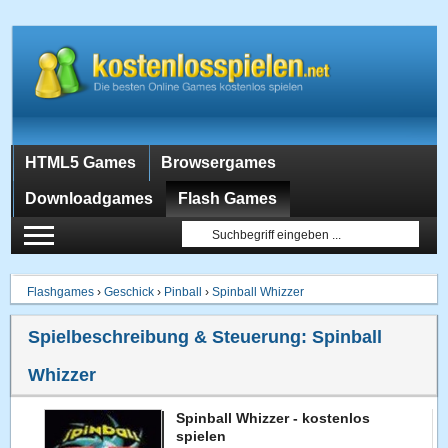
HTML5 Games
Browsergames
Downloadgames
Flash Games
Flashgames
›
Geschick
›
Pinball
›
Spinball Whizzer
Spielbeschreibung & Steuerung:
Spinball
Whizzer
Spinball Whizzer - kostenlos
spielen