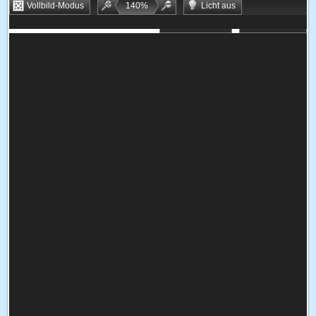
Vollbild-Modus
140
%
Licht aus
Bookmarken
Zufallsspiel