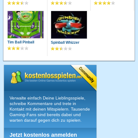
Tim Ball Pinball
Spinball Whizzer
Verwalte einfach Deine Lieblingsspiele,
schreibe Kommentare und trete in
Kontakt mit deinen Mitspielern. Tausende
Gaming-Fans sind bereits dabei und
warten darauf gegen dich zu spielen.
Jetzt kostenlos anmelden