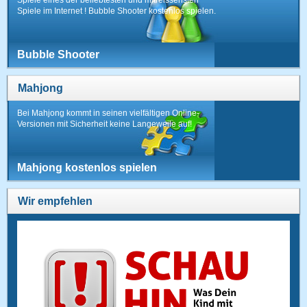
Spiele im Internet ! Bubble Shooter kostenlos spielen.
Bubble Shooter
Mahjong
Bei Mahjong kommt in seinen vielfältigen Online-
Versionen mit Sicherheit keine Langeweile auf!
Mahjong kostenlos spielen
Wir empfehlen