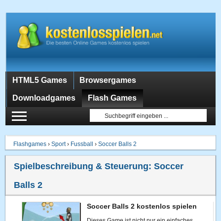
HTML5 Games
Browsergames
Downloadgames
Flash Games
Flashgames
›
Sport
›
Fussball
›
Soccer Balls 2
Spielbeschreibung & Steuerung:
Soccer
Balls 2
Soccer Balls 2 kostenlos spielen
Dieses Game ist nicht nur ein einfaches