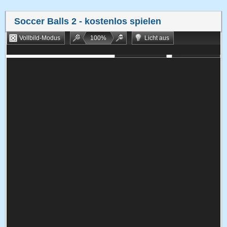
Soccer Balls 2
- kostenlos spielen
Vollbild-Modus
100
%
Licht aus
Bookmarken
Zufallsspiel