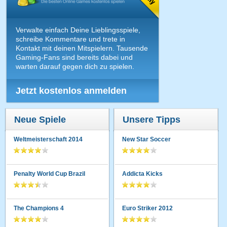
Verwalte einfach Deine Lieblingsspiele,
schreibe Kommentare und trete in
Kontakt mit deinen Mitspielern. Tausende
Gaming-Fans sind bereits dabei und
warten darauf gegen dich zu spielen.
Jetzt kostenlos anmelden
Neue Spiele
Unsere Tipps
Weltmeisterschaft 2014
New Star Soccer
Penalty World Cup Brazil
Addicta Kicks
The Champions 4
Euro Striker 2012