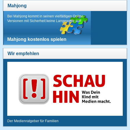
Mahjong
Bei Mahjong kommt in seinen vielfältigen Online-
Versionen mit Sicherheit keine Langeweile auf!
Mahjong kostenlos spielen
Wir empfehlen
Der Medienratgeber für Familien