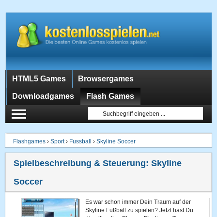
HTML5 Games
Browsergames
Downloadgames
Flash Games
Flashgames
›
Sport
›
Fussball
›
Skyline Soccer
Spielbeschreibung & Steuerung:
Skyline
Soccer
Es war schon immer Dein Traum auf der
Skyline Fußball zu spielen? Jetzt hast Du