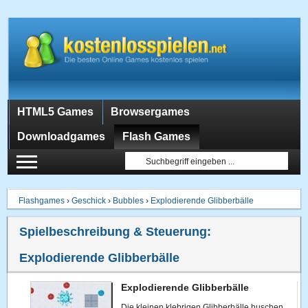
HTML5 Games
Browsergames
Downloadgames
Flash Games
Flashgames
›
Geschick
›
Bubbles
›
Explodierende Glibberbälle
Spielbeschreibung & Steuerung:
Explodierende Glibberbälle
Explodierende Glibberbälle
Die kleinen klebrigen Glibberbälle huschen