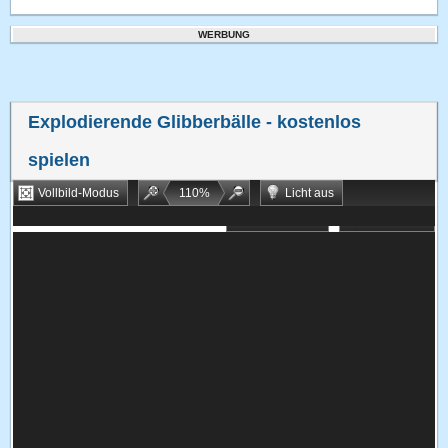
WERBUNG
Explodierende Glibberbälle
- kostenlos
spielen
Vollbild-Modus
110
%
Licht aus
Bookmarken
Zufallsspiel