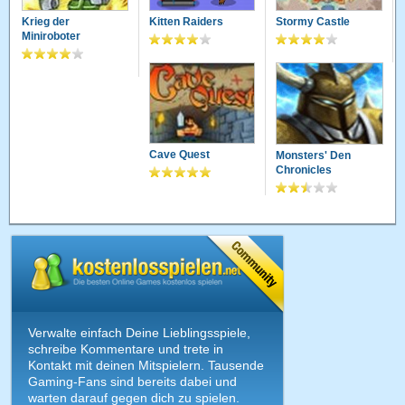
Krieg der
Kitten Raiders
Stormy Castle
Miniroboter
Cave Quest
Monsters' Den
Chronicles
Verwalte einfach Deine Lieblingsspiele,
schreibe Kommentare und trete in
Kontakt mit deinen Mitspielern. Tausende
Gaming-Fans sind bereits dabei und
warten darauf gegen dich zu spielen.