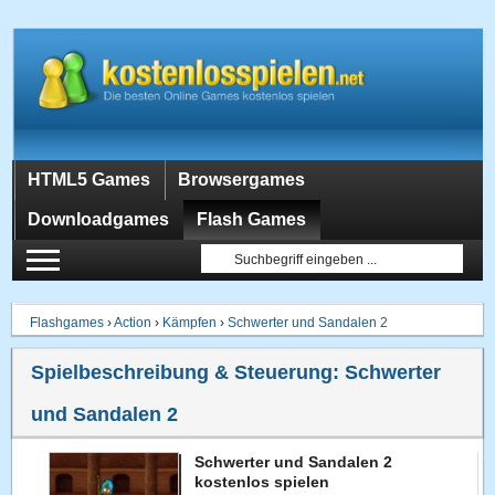
HTML5 Games
Browsergames
Downloadgames
Flash Games
Flashgames
›
Action
›
Kämpfen
›
Schwerter und Sandalen 2
Spielbeschreibung & Steuerung:
Schwerter
und Sandalen 2
Schwerter und Sandalen 2
kostenlos spielen