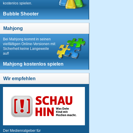
kostenlos spielen.
Bubble Shooter
Mahjong
Bei Mahjong kommt in seinen
vielfältigen Online-Versionen mit
Sicherheit keine Langeweile
auf!
Mahjong kostenlos spielen
Wir empfehlen
Der Medienratgeber für