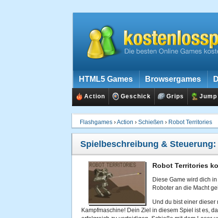
HTML5 Games
Browsergames
D
Action
Geschick
Grips
Jump
Flashgames
›
Action
›
Schießen
›
Robot Territories
Spielbeschreibung & Steuerung
Robot Territories k
Diese Game wird dich in d
Roboter an die Macht g
Und du bist einer diese
Kampfmaschine! Dein Ziel in diesem Spiel ist es, da