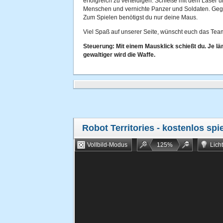
erfolgreich zu verteidigen. Schieße mit dem Laser
Menschen und vernichte Panzer und Soldaten. Geg
Zum Spielen benötigst du nur deine Maus.
Viel Spaß auf unserer Seite, wünscht euch das Team
Steuerung: Mit einem Mausklick schießt du. Je lä
gewaltiger wird die Waffe.
Robot Territories
- kostenlos spi
Vollbild-Modus
125
%
Lich