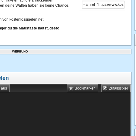
 und Raketen auf die anrückenden
en deine Waffen haben sie keine Chance.
 von kostenlosspielen.net!
nger du die Maustaste hältst, desto
WERBUNG
elen
t aus
Bookmarken
Zufallsspiel