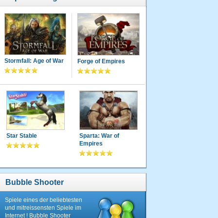
Stormfall: Age of War
Forge of Empires
Star Stable
Sparta: War of
Empires
Bubble Shooter
Spiele eines der beliebtesten
und mitreissensten Spiele im
Internet ! Bubble Shooter