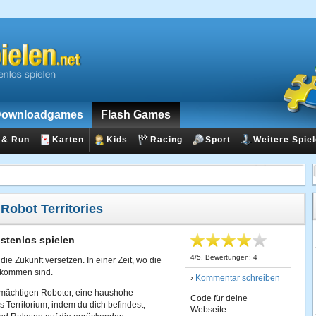
ownloadgames
Flash Games
 & Run
Karten
Kids
Racing
Sport
Weitere Spie
:
Robot Territories
ostenlos spielen
4
/
5
, Bewertungen:
4
ie Zukunft versetzen. In einer Zeit, wo die
ekommen sind.
›
Kommentar schreiben
r mächtigen Roboter, eine haushohe
Code für deine
s Territorium, indem du dich befindest,
Webseite: