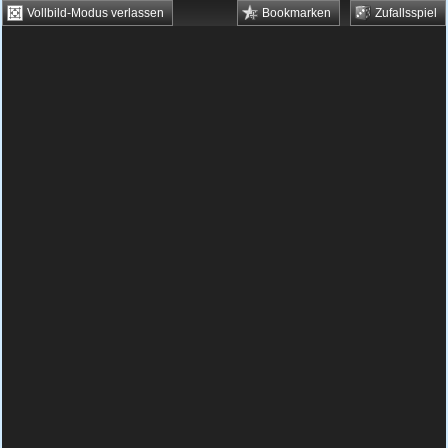
Vollbild-Modus verlassen
Bookmarken
Zufallsspiel
HTML5 Games
Browsergames
Downloadgames
Flash Games
Flashgames
›
Geschick
›
Verschiedene
›
Railway Valley Missions
Spielbeschreibung & Steuerung:
Railway
Valley Missions
Railway Valley Missions
kostenlos spielen