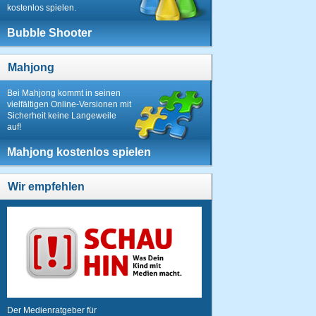
kostenlos spielen.
Bubble Shooter
Mahjong
Bei Mahjong kommt in seinen
vielfältigen Online-Versionen mit
Sicherheit keine Langeweile
auf!
Mahjong kostenlos spielen
Wir empfehlen
Der Medienratgeber für