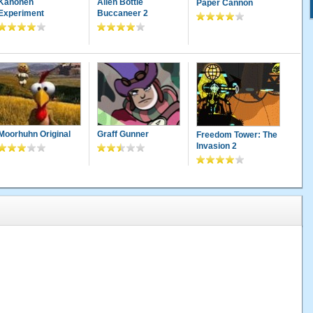
Kanonen
Alien Bottle
Paper Cannon
Experiment
Buccaneer 2
Moorhuhn Original
Graff Gunner
Freedom Tower: The
Invasion 2