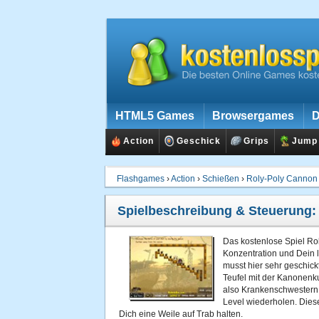
HTML5 Games
Browsergames
D
Action
Geschick
Grips
Jump
Flashgames
›
Action
›
Schießen
›
Roly-Poly Cannon
Spielbeschreibung & Steuerung
Das kostenlose Spiel Ro
Konzentration und Dein
musst hier sehr geschick
Teufel mit der Kanonenkug
also Krankenschwestern 
Level wiederholen. Dieses
Dich eine Weile auf Trab halten.