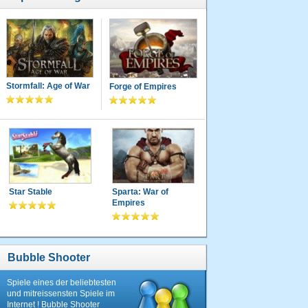
Stormfall: Age of War
Forge of Empires
Star Stable
Sparta: War of
Empires
Bubble Shooter
Spiele eines der beliebtesten
und mitreissensten Spiele im
Internet ! Bubble Shooter