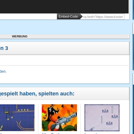
Embed-Code:
WERBUNG
n 3
lden
.
gespielt haben, spielten auch: