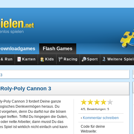
ownloadgames
Flash Games
 & Run
Karten
Kids
Racing
Sport
Weitere Spie
 3
:
Roly-Poly Cannon 3
ly-Poly Cannon 3 fordert Deine ganze
 logisches Denkvermögen heraus. Du
4
/
5
, Bewertungen:
5
t vorgehen, denn Du darfst nur die bösen
el treffen. Triffst Du hingegen die Guten,
›
Kommentar schreiben
oder nette Arbeiter, dann musst Du das
Code für deine
 Spiel ist wirklich nicht einfach und kann
Webseite: