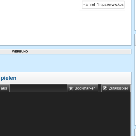
WERBUNG
spielen
t aus
Bookmarken
Zufallsspiel