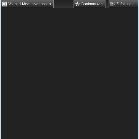
Vollbild-Modus verlassen
Bookmarken
Zufallsspiel
HTML5 Games
Browsergames
Downloadgames
Flash Games
Flashgames
›
Action
›
Turmverteidigung
›
Medieval Castle Defense
Spielbeschreibung & Steuerung:
Medieval
Castle Defense
Medieval Castle Defense
kostenlos spielen