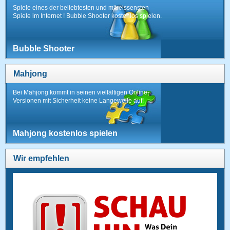
Spiele eines der beliebtesten und mitreissensten
Spiele im Internet ! Bubble Shooter kostenlos spielen.
Bubble Shooter
Mahjong
Bei Mahjong kommt in seinen vielfältigen Online-
Versionen mit Sicherheit keine Langeweile auf!
Mahjong kostenlos spielen
Wir empfehlen