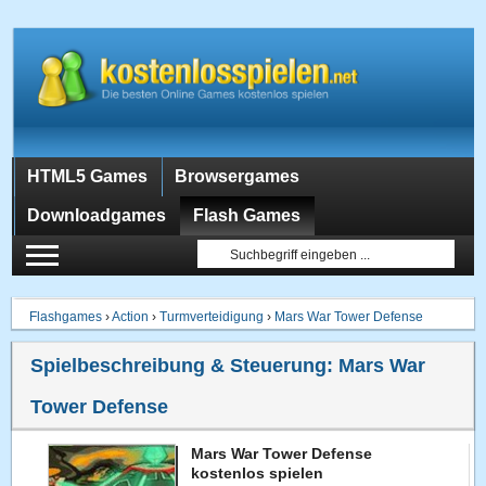
HTML5 Games
Browsergames
Downloadgames
Flash Games
Flashgames
›
Action
›
Turmverteidigung
›
Mars War Tower Defense
Spielbeschreibung & Steuerung:
Mars War
Tower Defense
Mars War Tower Defense
kostenlos spielen