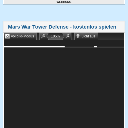
WERBUNG
Mars War Tower Defense
- kostenlos spielen
Vollbild-Modus
105
%
Licht aus
Bookmarken
Zufallsspiel