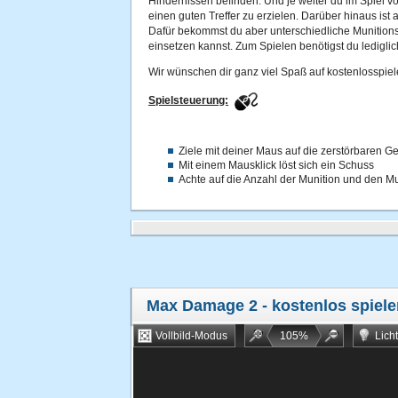
Hindernissen befinden. Und je weiter du im Spiel vor
einen guten Treffer zu erzielen. Darüber hinaus ist
Dafür bekommst du aber unterschiedliche Munitions
einsetzen kannst. Zum Spielen benötigst du ledigli
Wir wünschen dir ganz viel Spaß auf kostenlosspiel
Spielsteuerung:
Ziele mit deiner Maus auf die zerstörbaren 
Mit einem Mausklick löst sich ein Schuss
Achte auf die Anzahl der Munition und den Mu
Max Damage 2
- kostenlos spiel
Vollbild-Modus
105
%
Lich