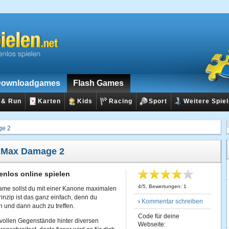
ownloadgames
Flash Games
 & Run
Karten
Kids
Racing
Sport
Weitere Spie
ge 2
:
Max Damage 2
nlos online spielen
4
/
5
, Bewertungen:
1
game sollst du mit einer Kanone maximalen
inzip ist das ganz einfach, denn du
›
Kommentar schreiben
en und dann auch zu treffen.
Code für deine
tvollen Gegenstände hinter diversen
Webseite: