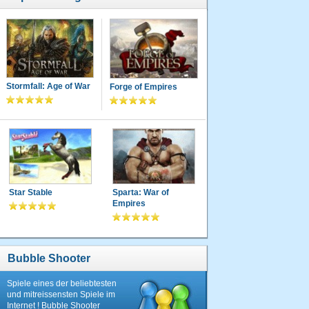
Stormfall: Age of War
Forge of Empires
Star Stable
Sparta: War of
Empires
Bubble Shooter
Spiele eines der beliebtesten
und mitreissensten Spiele im
Internet ! Bubble Shooter