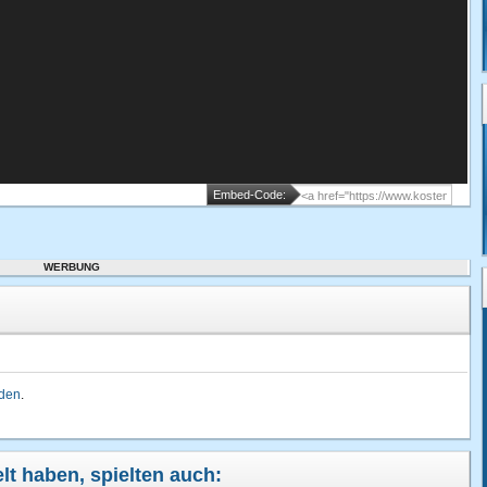
Embed-Code:
WERBUNG
lden
.
lt haben, spielten auch: