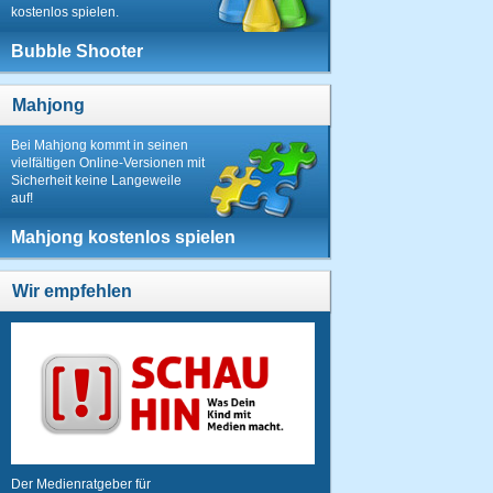
kostenlos spielen.
Bubble Shooter
Mahjong
Bei Mahjong kommt in seinen
vielfältigen Online-Versionen mit
Sicherheit keine Langeweile
auf!
Mahjong kostenlos spielen
Wir empfehlen
Der Medienratgeber für