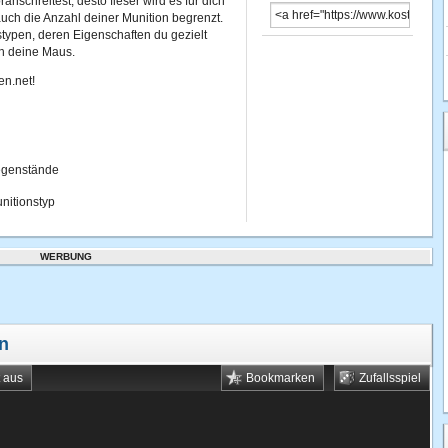
anschreitest, desto fieser wird es für dich
 auch die Anzahl deiner Munition begrenzt.
typen, deren Eigenschaften du gezielt
ch deine Maus.
en.net!
Gegenstände
nitionstyp
WERBUNG
en
t aus
Bookmarken
Zufallsspiel