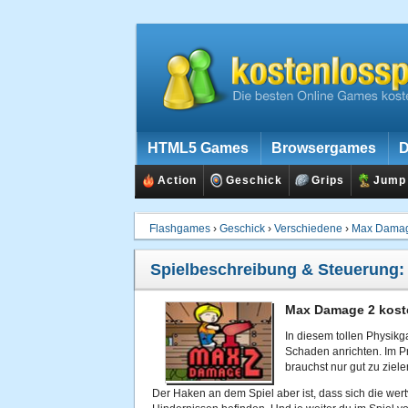
HTML5 Games
Browsergames
D
Action
Geschick
Grips
Jump
Flashgames
›
Geschick
›
Verschiedene
›
Max Dama
Spielbeschreibung & Steuerung
Max Damage 2 koste
In diesem tollen Physik
Schaden anrichten. Im Pr
brauchst nur gut zu ziel
Der Haken an dem Spiel aber ist, dass sich die wer