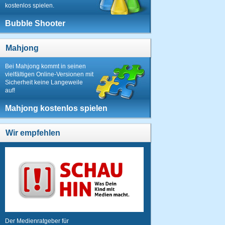
kostenlos spielen.
Bubble Shooter
Mahjong
Bei Mahjong kommt in seinen
vielfältigen Online-Versionen mit
Sicherheit keine Langeweile
auf!
Mahjong kostenlos spielen
Wir empfehlen
Der Medienratgeber für