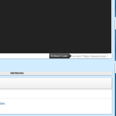
Embed-Code:
WERBUNG
lden
.