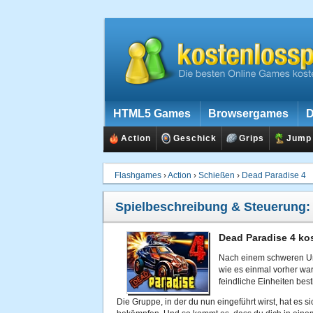
HTML5 Games
Browsergames
D
Action
Geschick
Grips
Jump
Flashgames
›
Action
›
Schießen
›
Dead Paradise 4
Spielbeschreibung & Steuerung
Dead Paradise 4 ko
Nach einem schweren Unfa
wie es einmal vorher wa
feindliche Einheiten be
Die Gruppe, in der du nun eingeführt wirst, hat es 