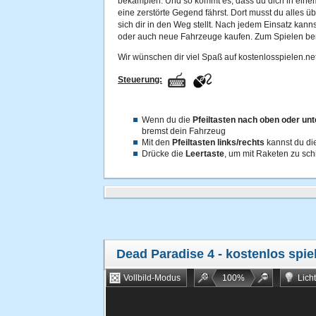
bekämpfen. Und so kommt es, dass du dich in ein
eine zerstörte Gegend fährst. Dort musst du alles 
sich dir in den Weg stellt. Nach jedem Einsatz kan
oder auch neue Fahrzeuge kaufen. Zum Spielen ben
Wir wünschen dir viel Spaß auf kostenlosspielen.net
Steuerung:
Wenn du die
Pfeiltasten nach oben oder un
bremst dein Fahrzeug
Mit den
Pfeiltasten links/rechts
kannst du di
Drücke die
Leertaste
, um mit Raketen zu sc
Dead Paradise 4
- kostenlos spie
Vollbild-Modus
100
%
Lich