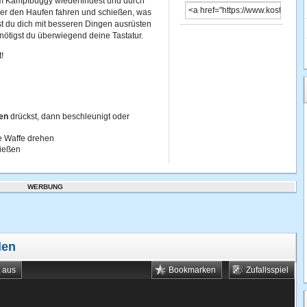
em Kampfbuggy wiederfindest und durch
über den Haufen fahren und schießen, was
nst du dich mit besseren Dingen ausrüsten
ötigst du überwiegend deine Tastatur.
!
ten
drückst, dann beschleunigt oder
e Waffe drehen
hießen
WERBUNG
len
t aus
Bookmarken
Zufallsspiel