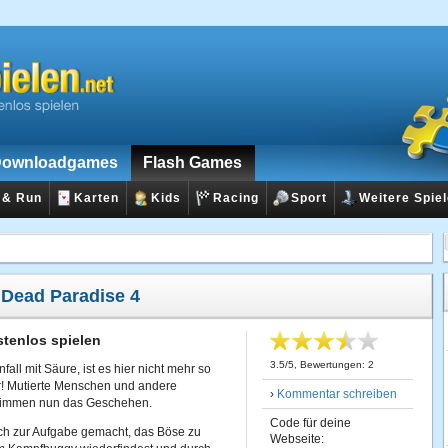
ownloadgames
Flash Games
 & Run
Karten
Kids
Racing
Sport
Weitere Spie
:
Dead Paradise 4
stenlos spielen
3.5
/
5
, Bewertungen:
2
ll mit Säure, ist es hier nicht mehr so
r! Mutierte Menschen und andere
›
Kommentar schreiben
stimmen nun das Geschehen.
Code für deine
sich zur Aufgabe gemacht, das Böse zu
Webseite: