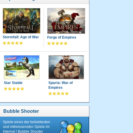
Stormfall: Age of War
Forge of Empires
Star Stable
Sparta: War of
Empires
Bubble Shooter
Spiele eines der beliebtesten
und mitreissensten Spiele im
Internet ! Bubble Shooter