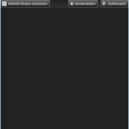
Vollbild-Modus verlassen
Bookmarken
Zufallsspiel
HTML5 Games
Browsergames
Downloadgames
Flash Games
Flashgames
›
Action
›
Schießen
›
Kamikaze Frogs
Spielbeschreibung & Steuerung:
Kamikaze
Frogs
Die Frösche sind los! Deine Aufgabe ist es,
die Froschplage zu beenden, indem Du sie