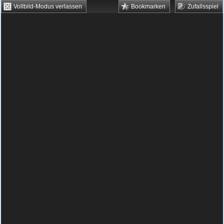
Vollbild-Modus verlassen
Bookmarken
Zufallsspiel
HTML5 Games
Browsergames
Downloadgames
Flash Games
Flashgames
›
Geschick
›
Reaktion
›
Jacko in der Hölle
Spielbeschreibung & Steuerung:
Jacko in der
Hölle
Jacko in der Hölle kostenlos
spielen