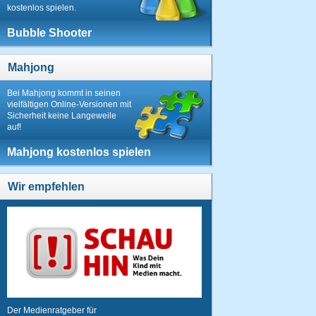
kostenlos spielen.
Bubble Shooter
Mahjong
Bei Mahjong kommt in seinen
vielfältigen Online-Versionen mit
Sicherheit keine Langeweile
auf!
Mahjong kostenlos spielen
Wir empfehlen
Der Medienratgeber für