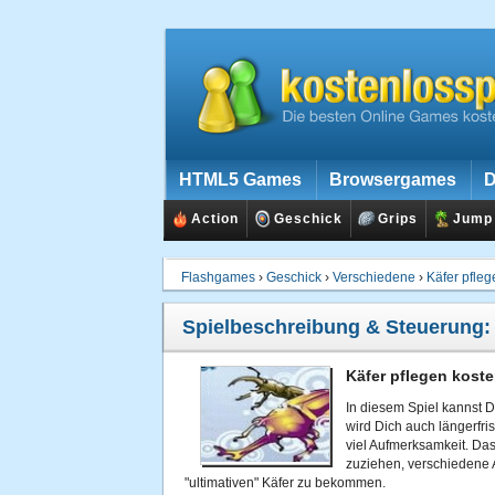
HTML5 Games
Browsergames
D
Action
Geschick
Grips
Jump
Flashgames
›
Geschick
›
Verschiedene
›
Käfer pfleg
Spielbeschreibung & Steuerung
Käfer pflegen koste
In diesem Spiel kannst D
wird Dich auch längerfri
viel Aufmerksamkeit. Das 
zuziehen, verschiedene 
"ultimativen" Käfer zu bekommen.