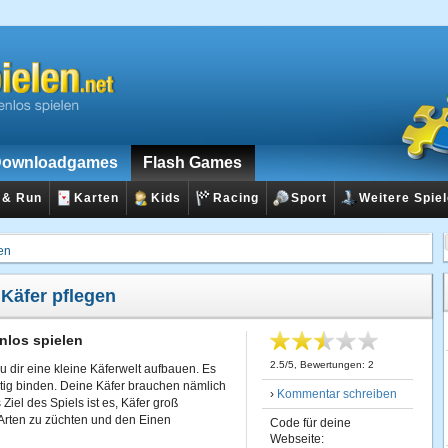
ownloadgames
Flash Games
 & Run
Karten
Kids
Racing
Sport
Weitere Spie
en
:
Käfer pflegen
nlos spielen
2.5
/
5
, Bewertungen:
2
u dir eine kleine Käferwelt aufbauen. Es
stig binden. Deine Käfer brauchen nämlich
›
Kommentar schreiben
Ziel des Spiels ist es, Käfer groß
Arten zu züchten und den Einen
Code für deine
Webseite: