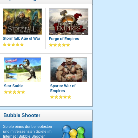
Stormfall: Age of War
Forge of Empires
Star Stable
Sparta: War of
Empires
Bubble Shooter
Spiele eines der beliebtesten
und mitreissensten Spiele im
Internet ! Bubble Shooter