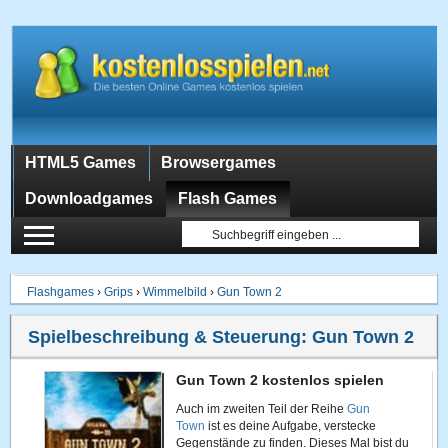
HTML5 Games
Browsergames
Downloadgames
Flash Games
Flashgames
›
Grips
›
Wimmelbild
›
Gun Town 2
Spielbeschreibung & Steuerung:
Gun Town 2
Gun Town 2 kostenlos spielen
Auch im zweiten Teil der Reihe
Gun
Town
ist es deine Aufgabe, verstecke
Gegenstände zu finden. Dieses Mal bist du