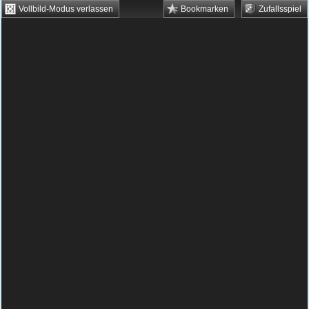
Vollbild-Modus verlassen
Bookmarken
Zufallsspiel
HTML5 Games
Browsergames
Downloadgames
Flash Games
Flashgames
›
Racing
›
Autorennen
›
Gravity Driver 2
Spielbeschreibung & Steuerung:
Gravity
Driver 2
Gravity Driver 2 kostenlos
spielen