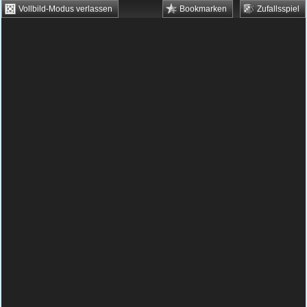
Vollbild-Modus verlassen
Bookmarken
Zufallsspiel
HTML5 Games
Browsergames
Downloadgames
Flash Games
Flashgames
›
Action
›
Flugzeug Spiele
›
Get that Jet
Spielbeschreibung & Steuerung:
Get that Jet
Du bist unschlagbar im Papierflugzeug-
Wettbewerb? Dann beweise das jetzt
kostenlos und online im Spiel „Get that Jet“.
Nehme Anlauf und lasse dann vor der roten
Linie Dein Flugzeug los.