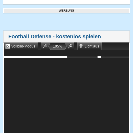
WERBUNG
Football Defense
- kostenlos spielen
Vollbild-Modus
105
%
Licht aus
Bookmarken
Zufallsspiel