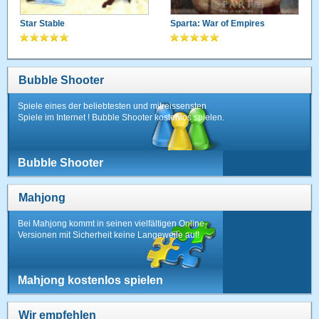
Star Stable
Sparta: War of Empires
Bubble Shooter
Spiele eines der beliebtesten und mitreissensten
Spiele im Internet ! Bubble Shooter kostenlos spielen.
Bubble Shooter
Mahjong
Bei Mahjong kommt in seinen vielfältigen Online-
Versionen mit Sicherheit keine Langeweile auf!
Mahjong kostenlos spielen
Wir empfehlen