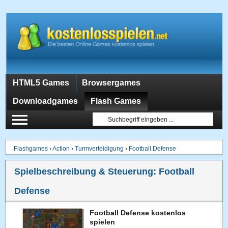
HTML5 Games
Browsergames
Downloadgames
Flash Games
Flashgames
›
Action
›
Turmverteidigung
›
Football Defense
Spielbeschreibung & Steuerung:
Football
Defense
Football Defense kostenlos
spielen