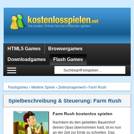
HTML5 Games
Browsergames
Downloadgames
Flash Games
Flashgames
›
Weitere Spiele
›
Zeitmanagement
›
Farm Rush
Spielbeschreibung & Steuerung:
Farm Rush
Farm Rush kostenlos spielen
Nachdem du den geliebten Bauernhof
deines Opas übernommen hast, ist es nun
an der Zeit zur Ernte zu schreiten. Das