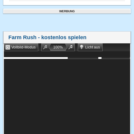
WERBUNG
Farm Rush
- kostenlos spielen
Vollbild-Modus
100
%
Licht aus
Bookmarken
Zufallsspiel