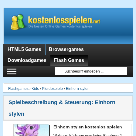
HTML5 Games
Browsergames
Downloadgames
Flash Games
Flashgames
›
Kids
›
Pferdespiele
›
Einhorn stylen
Spielbeschreibung & Steuerung:
Einhorn
stylen
Einhorn stylen kostenlos spielen
Welches Mädchen mag keine Einhörner?