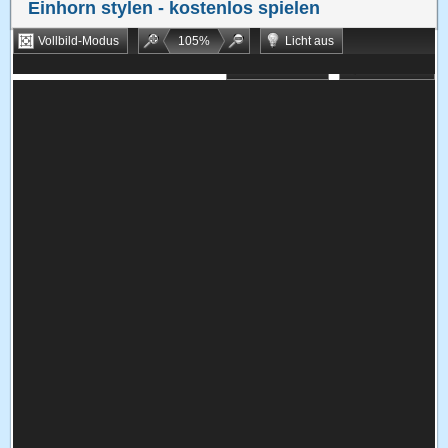
Einhorn stylen
- kostenlos spielen
Vollbild-Modus
105
%
Licht aus
Bookmarken
Zufallsspiel