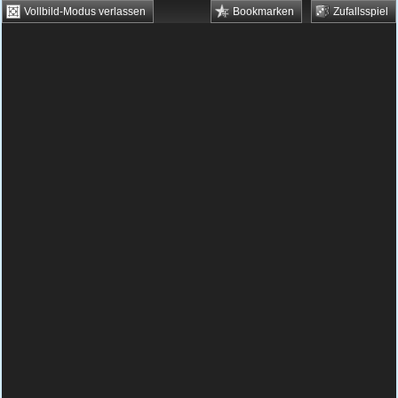
Vollbild-Modus verlassen
Bookmarken
Zufallsspiel
HTML5 Games
Browsergames
Downloadgames
Flash Games
Flashgames
›
Grips
›
Wimmelbild
›
Der Schatz von Pandora
Spielbeschreibung & Steuerung:
Der Schatz
von Pandora
Der Schatz von Pandora
kostenlos spielen