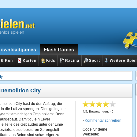
ownloadgames
Flash Games
 & Run
Karten
Kids
Racing
Sport
Weitere Spie
ty
:
Demolition City
molition City hast du den Auftrag, die
 die Luft zu sprengen. Dies gelingt dir
4
/
5
, Bewertungen:
45
namit am richtigen Ort platzierst. Denn
 aufgebaut. Damit du ein Level
›
Kommentar schreiben
le Teile des Gebäudes unter der Linie
Code für deine
erzielst, desto besseren Sprengstoff
Webseite:
äude aus Beton sind schwieriger zu