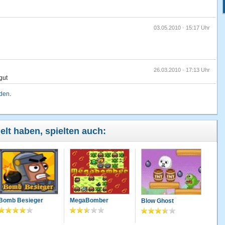
03.05.2010 · 15:17 Uhr
26.03.2010 · 17:13 Uhr
gut
lden
.
ielt haben, spielten auch:
Bomb Besieger
MegaBomber
Blow Ghost