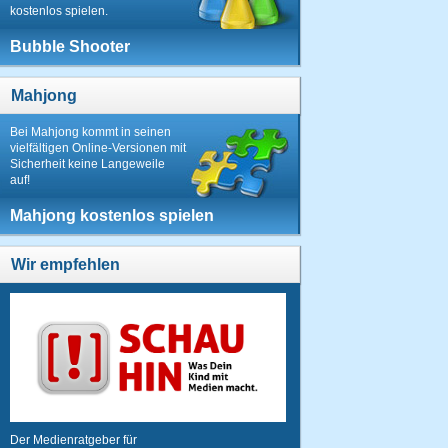
kostenlos spielen.
Bubble Shooter
Mahjong
Bei Mahjong kommt in seinen
vielfältigen Online-Versionen mit
Sicherheit keine Langeweile
auf!
Mahjong kostenlos spielen
Wir empfehlen
Der Medienratgeber für