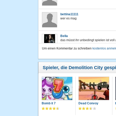
bettina11111
wer es mag
Bella
das müsst ihr unbedingt spielen ist voll 
Um einen Kommentar zu schreiben
kostenlos anme
Spieler, die Demolition City gesp
Bomb it 7
Dead Convoy