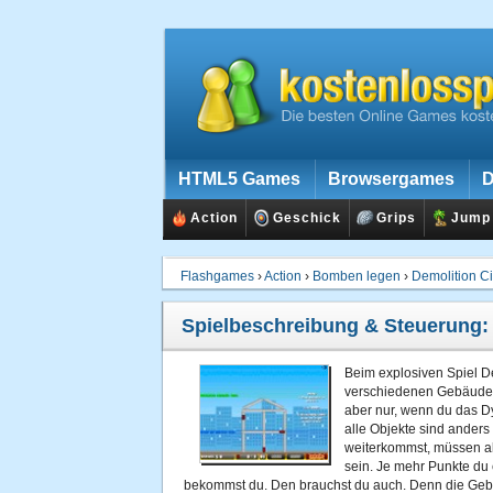
HTML5 Games
Browsergames
D
Action
Geschick
Grips
Jump
Flashgames
›
Action
›
Bomben legen
›
Demolition Ci
Spielbeschreibung & Steuerung
Beim explosiven Spiel De
verschiedenen Gebäude in
aber nur, wenn du das Dy
alle Objekte sind anders
weiterkommst, müssen al
sein. Je mehr Punkte du 
bekommst du. Den brauchst du auch. Denn die Geb