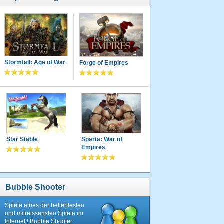
Stormfall: Age of War
Forge of Empires
Star Stable
Sparta: War of
Empires
Bubble Shooter
Spiele eines der beliebtesten
und mitreissensten Spiele im
Internet ! Bubble Shooter