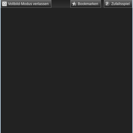
Vollbild-Modus verlassen
Bookmarken
Zufallsspiel
HTML5 Games
Browsergames
Downloadgames
Flash Games
Flashgames
›
Action
›
Verschiedene
›
Cool West
Spielbeschreibung & Steuerung:
Cool West
Cool West kostenlos spielen
Es ist endlich Zeit sich der bösen Pinguine
zu erwehren, die schon seit Ewigkeiten die
Stadt belagern. Daher haben die Tiere ein