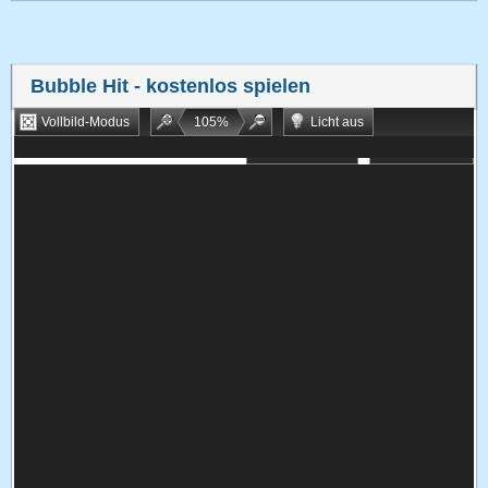
Bubble Hit
- kostenlos spielen
Vollbild-Modus
105
%
Licht aus
Bookmarken
Zufallsspiel