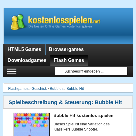
HTML5 Games
Browsergames
Downloadgames
Flash Games
Flashgames
›
Geschick
›
Bubbles
›
Bubble Hit
Spielbeschreibung & Steuerung:
Bubble Hit
Bubble Hit kostenlos spielen
Dieses Spiel ist eine Variation des
Klassikers Bubble Shooter.