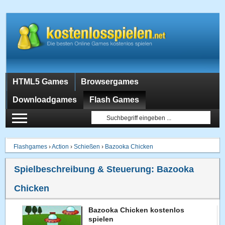
HTML5 Games
Browsergames
Downloadgames
Flash Games
Flashgames
›
Action
›
Schießen
›
Bazooka Chicken
Spielbeschreibung & Steuerung:
Bazooka
Chicken
Bazooka Chicken kostenlos
spielen