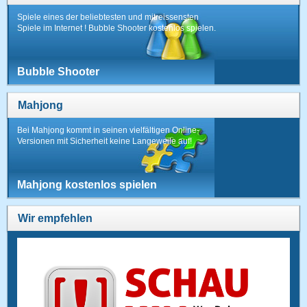
Spiele eines der beliebtesten und mitreissensten
Spiele im Internet ! Bubble Shooter kostenlos spielen.
Bubble Shooter
Mahjong
Bei Mahjong kommt in seinen vielfältigen Online-
Versionen mit Sicherheit keine Langeweile auf!
Mahjong kostenlos spielen
Wir empfehlen