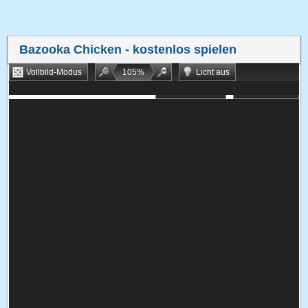
Bazooka Chicken
- kostenlos spielen
Vollbild-Modus
105
%
Licht aus
Bookmarken
Zufallsspiel