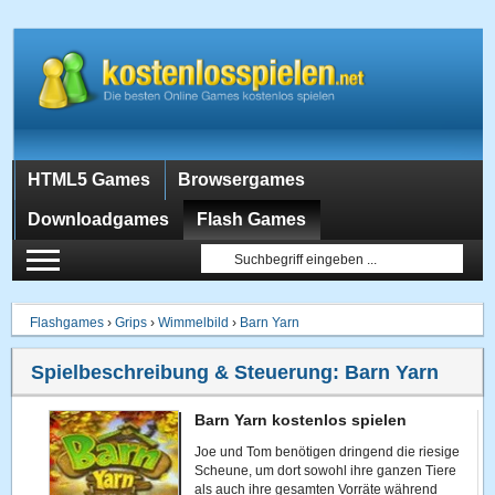
HTML5 Games
Browsergames
Downloadgames
Flash Games
Flashgames
›
Grips
›
Wimmelbild
›
Barn Yarn
Spielbeschreibung & Steuerung:
Barn Yarn
Barn Yarn kostenlos spielen
Joe und Tom benötigen dringend die riesige
Scheune, um dort sowohl ihre ganzen Tiere
als auch ihre gesamten Vorräte während