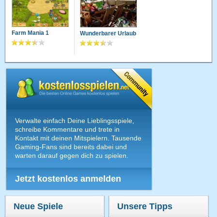
Farm Mania 1
Wunderbarer Urlaub
Verwalte einfach Deine Lieblingsspiele,
schreibe Kommentare und trete in
Kontakt mit deinen Mitspielern. Tausende
Gaming-Fans sind bereits dabei und
warten darauf gegen dich zu spielen.
Jetzt kostenlos anmelden
Neue Spiele
Unsere Tipps