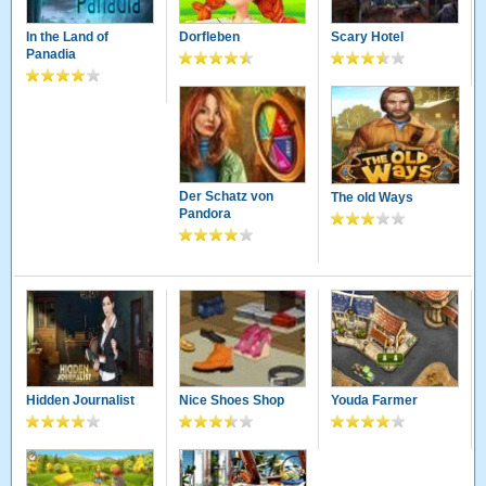
In the Land of
Dorfleben
Scary Hotel
Panadia
Der Schatz von
The old Ways
Pandora
Hidden Journalist
Nice Shoes Shop
Youda Farmer