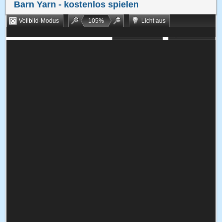
Barn Yarn
- kostenlos spielen
Vollbild-Modus
105
%
Licht aus
Bookmarken
Zufallsspiel