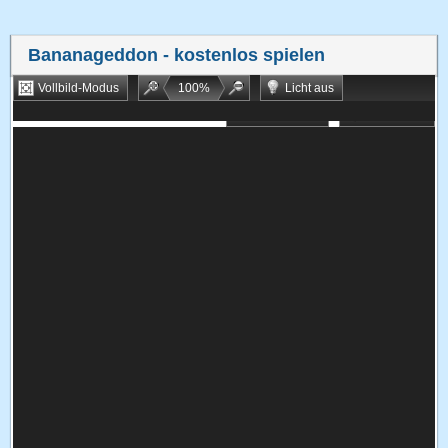
Bananageddon
- kostenlos spielen
Vollbild-Modus
100
%
Licht aus
Bookmarken
Zufallsspiel