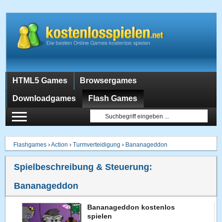
HTML5 Games
Browsergames
Downloadgames
Flash Games
Flashgames
›
Action
›
Turmverteidigung
›
Bananageddon
Spielbeschreibung & Steuerung:
Bananageddon
Bananageddon kostenlos
spielen