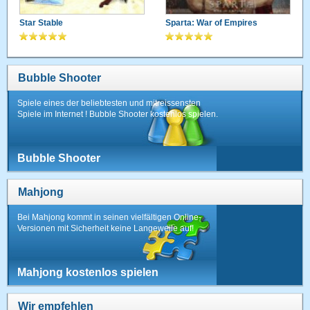
Star Stable
Sparta: War of Empires
Bubble Shooter
Spiele eines der beliebtesten und mitreissensten
Spiele im Internet ! Bubble Shooter kostenlos spielen.
Bubble Shooter
Mahjong
Bei Mahjong kommt in seinen vielfältigen Online-
Versionen mit Sicherheit keine Langeweile auf!
Mahjong kostenlos spielen
Wir empfehlen