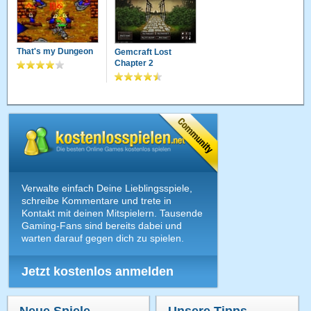
That's my Dungeon
Gemcraft Lost
Chapter 2
Verwalte einfach Deine Lieblingsspiele,
schreibe Kommentare und trete in
Kontakt mit deinen Mitspielern. Tausende
Gaming-Fans sind bereits dabei und
warten darauf gegen dich zu spielen.
Jetzt kostenlos anmelden