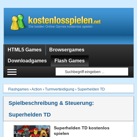
HTML5 Games
Browsergames
Downloadgames
Flash Games
Flashgames
›
Action
›
Turmverteidigung
›
Superhelden TD
Spielbeschreibung & Steuerung:
Superhelden TD
Superhelden TD kostenlos
spielen