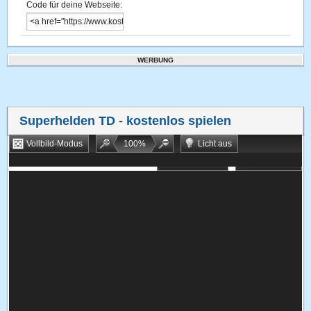
Code für deine Webseite:
WERBUNG
Superhelden TD
- kostenlos spielen
Vollbild-Modus
100
%
Licht aus
Bookmarken
Zufallsspiel