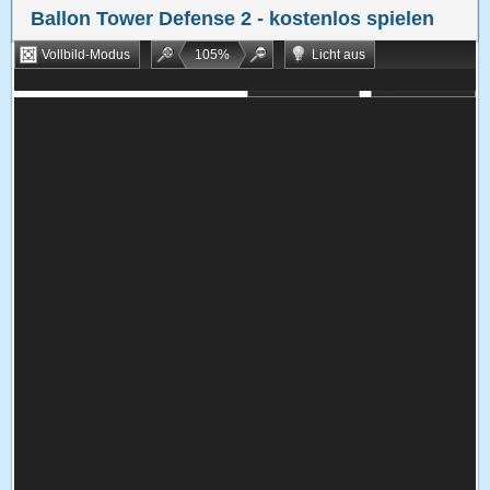
Ballon Tower Defense 2
- kostenlos spielen
Vollbild-Modus
105
%
Licht aus
Bookmarken
Zufallsspiel