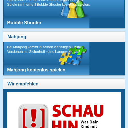
Spiele im Internet ! Bubble Shooter kostenlos spielen.
Bubble Shooter
Mahjong
Bei Mahjong kommt in seinen vielfältigen Online-
Versionen mit Sicherheit keine Langeweile auf!
Mahjong kostenlos spielen
Wir empfehlen