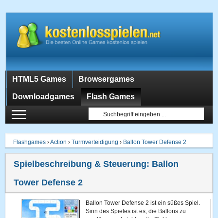
HTML5 Games
Browsergames
Downloadgames
Flash Games
Flashgames
›
Action
›
Turmverteidigung
›
Ballon Tower Defense 2
Spielbeschreibung & Steuerung:
Ballon
Tower Defense 2
Ballon Tower Defense 2 ist ein süßes Spiel.
Sinn des Spieles ist es, die Ballons zu