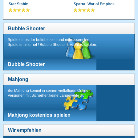
Star Stable
Sparta: War of Empires
Bubble Shooter
Spiele eines der beliebtesten und mitreissensten
Spiele im Internet ! Bubble Shooter kostenlos spielen.
Bubble Shooter
Mahjong
Bei Mahjong kommt in seinen vielfältigen Online-
Versionen mit Sicherheit keine Langeweile auf!
Mahjong kostenlos spielen
Wir empfehlen