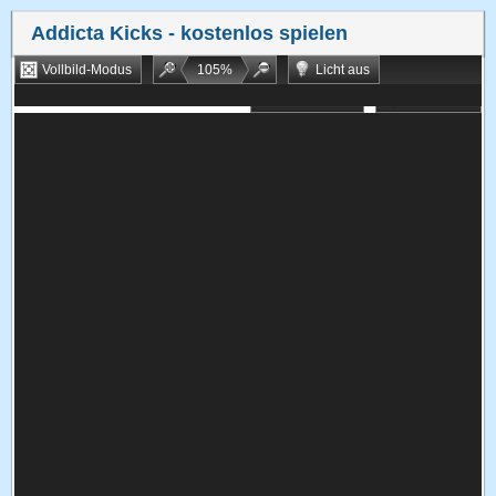
Addicta Kicks
- kostenlos spielen
Vollbild-Modus
105
%
Licht aus
Bookmarken
Zufallsspiel