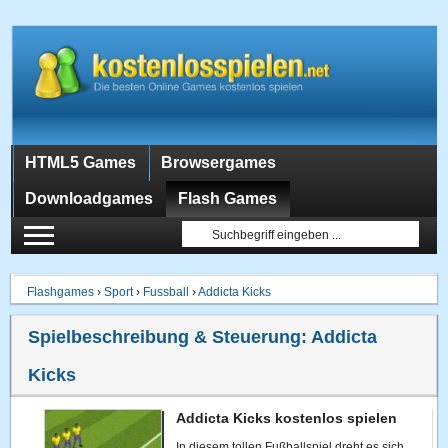
HTML5 Games
Browsergames
Downloadgames
Flash Games
Flashgames
›
Sport
›
Fussball
›
Addicta Kicks
Spielbeschreibung & Steuerung:
Addicta
Kicks
Addicta Kicks kostenlos spielen
In diesem tollen Fußballspiel dreht es sich