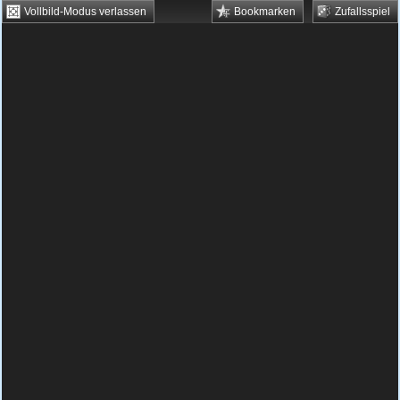
Vollbild-Modus verlassen
Bookmarken
Zufallsspiel
HTML5 Games
Browsergames
Downloadgames
Flash Games
Flashgames
›
Geschick
›
Bubbles
›
9 Dragons
Spielbeschreibung & Steuerung:
9 Dragons
9 Dragons kostenlos spielen
9 Dragons ist ein weiterer toller Bubble -
Shooter aus unserer Reihe.