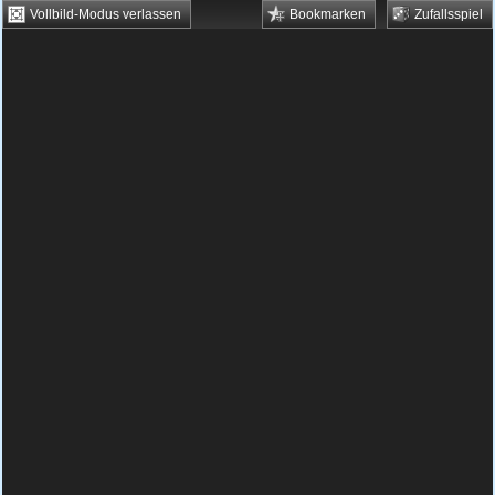
Vollbild-Modus verlassen
Bookmarken
Zufallsspiel
HTML5 Games
Browsergames
Downloadgames
Flash Games
Flashgames
›
Sport
›
Laufen
›
100 Meter Lauf
Spielbeschreibung & Steuerung:
100 Meter
Lauf
100 Meter Lauf kostenlos
spielen