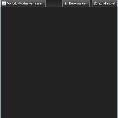
Vollbild-Modus verlassen
Bookmarken
Zufallsspiel
HTML5 Games
Browsergames
Downloadgames
Flash Games
Flashgames
›
Racing
›
Motorradrennen
›
Winter Bike Challenge
Spielbeschreibung & Steuerung:
Winter Bike
Challenge
Winter Bike Challenge kostenlos
spielen