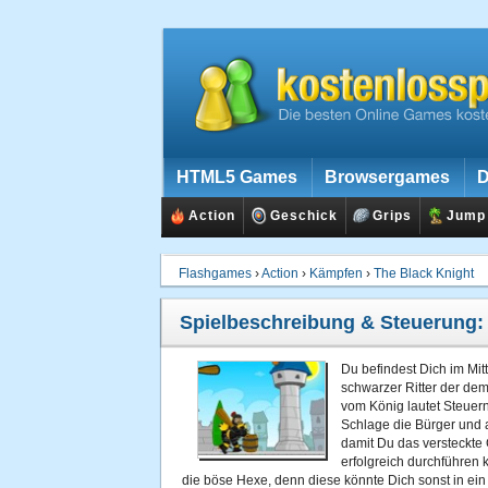
HTML5 Games
Browsergames
D
Action
Geschick
Grips
Jump
Flashgames
›
Action
›
Kämpfen
›
The Black Knight
Spielbeschreibung & Steuerung
Du befindest Dich im Mitt
schwarzer Ritter der dem
vom König lautet Steuern
Schlage die Bürger und 
damit Du das versteckte 
erfolgreich durchführen 
die böse Hexe, denn diese könnte Dich sonst in ei