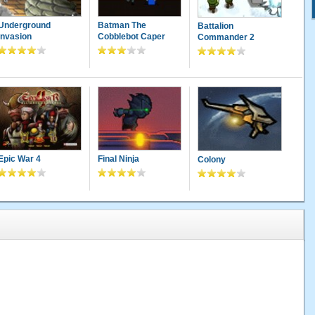
Underground
Batman The
Battalion
Invasion
Cobblebot Caper
Commander 2
Epic War 4
Final Ninja
Colony