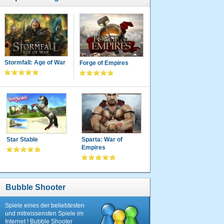
Stormfall: Age of War
Forge of Empires
Star Stable
Sparta: War of
Empires
Bubble Shooter
Spiele eines der beliebtesten
und mitreissensten Spiele im
Internet ! Bubble Shooter