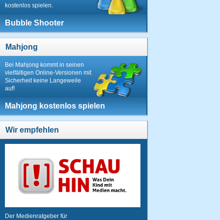
kostenlos spielen.
Bubble Shooter
Mahjong
Bei Mahjong kommt in seinen
vielfältigen Online-Versionen mit
Sicherheit keine Langeweile
auf!
Mahjong kostenlos spielen
Wir empfehlen
Der Medienratgeber für