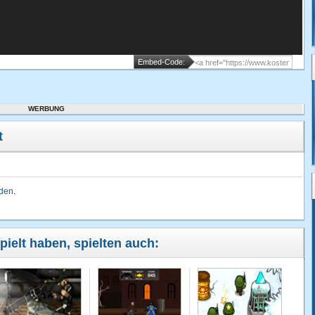
Embed-Code:
WERBUNG
t
lden
.
pielt haben, spielten auch: