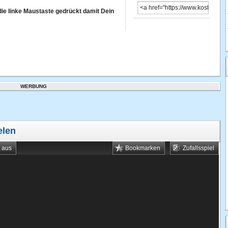
die linke Maustaste gedrückt damit Dein
WERBUNG
elen
t aus
Bookmarken
Zufallsspiel