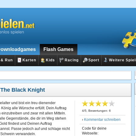
ownloadgames
Flash Games
 & Run
Karten
Kids
Racing
Sport
Weitere Spie
:
The Black Knight
elalter und bist ein treu dienender
 König alle Wünsche erfüllt. Dein Auftrag
4
/
5
, Bewertungen:
6
 einzutreiben und zwar mit allen Mitteln.
alle Gegenstände, die dir im Weg stehen
›
Kommentar schreiben
Gold findest und Deinen Auftrag
Code für deine
kannst. Passe jedoch auf und schlage nicht
Webseite:
n Schwein verwandeln.