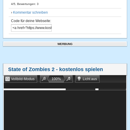
4
/
5
, Bewertungen:
3
›
Kommentar schreiben
Code für deine Webseite:
WERBUNG
State of Zombies 2
- kostenlos spielen
Vollbild-Modus
100
%
Licht aus
Bookmarken
Zufallsspiel