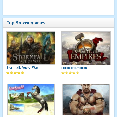
Top Browsergames
Stormfall: Age of War
Forge of Empires