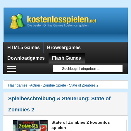
HTML5 Games
Browsergames
Downloadgames
Flash Games
Flashgames
›
Action
›
Zombie Spiele
›
State of Zombies 2
Spielbeschreibung & Steuerung:
State of
Zombies 2
State of Zombies 2 kostenlos
spielen