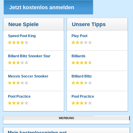
Jetzt kostenlos anmelden
Neue Spiele
Unsere Tipps
Speed Pool King
Play Pool
Billard Blitz Snooker Star
Billiards
Messis Soccer Snooker
Billiard Blitz
Pool Practice
Pool Practice
WERBUNG
Mein kostenlosspielen.net