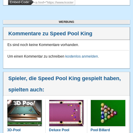
Embed-Code:
WERBUNG
Kommentare zu Speed Pool King
Es sind noch keine Kommentare vorhanden.
Um einen Kommentar zu schreiben
kostenlos anmelden
.
Spieler, die Speed Pool King gespielt haben,
spielten auch:
3D-Pool
Deluxe Pool
Pool Billard