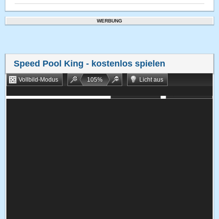
WERBUNG
Speed Pool King
- kostenlos spielen
Vollbild-Modus
105
%
Licht aus
Bookmarken
Zufallsspiel