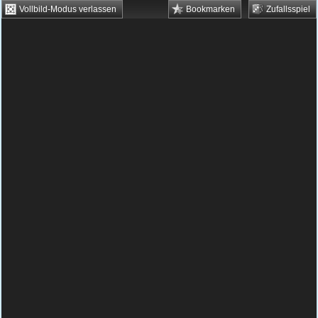
Vollbild-Modus verlassen
Bookmarken
Zufallsspiel
HTML5 Games
Browsergames
Downloadgames
Flash Games
Flashgames
›
Action
›
Schießen
›
Ricochet Kills 3: Level Pack
Spielbeschreibung & Steuerung:
Ricochet
Kills 3: Level Pack
Ricochet Kills 3: Level Pack
kostenlos spielen