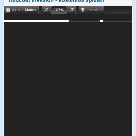
Redcoat Invasion
- kostenlos spielen
Vollbild-Modus
105
%
Licht aus
Bookmarken
Zufallsspiel