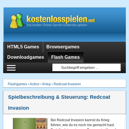
HTML5 Games
Browsergames
Downloadgames
Flash Games
Flashgames
›
Action
›
Krieg
›
Redcoat Invasion
Spielbeschreibung & Steuerung:
Redcoat
Invasion
Bei Redcoat Invasion kannst du Krieg
führen, wie du es noch nie gemacht hast.