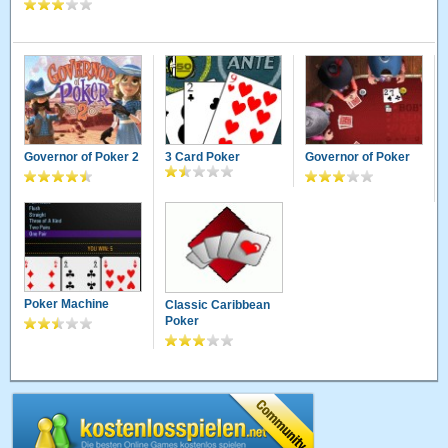
Governor of Poker 2
3 Card Poker
Governor of Poker
Poker Machine
Classic Caribbean
Poker