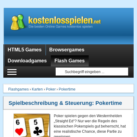
HTML5 Games
Browsergames
Downloadgames
Flash Games
Flashgames
›
Karten
›
Poker
›
Pokertime
Spielbeschreibung & Steuerung:
Pokertime
Poker spielen gegen den Westernhelden
„Straight Ed“? Nur wer die Regeln des
klassischen Pokerspiels gut beherrscht, hat
eine realistische Chance, diese Partie zu
gewinnen.