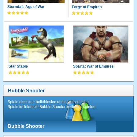
Stormfall: Age of War
Forge of Empires
Star Stable
Sparta: War of Empires
Bubble Shooter
Spiele eines der beliebtesten und mitreissensten
Spiele im Internet ! Bubble Shooter kostenlos spielen.
Bubble Shooter