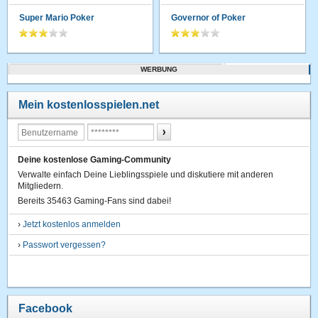
Super Mario Poker
Governor of Poker
WERBUNG
Mein kostenlosspielen.net
Deine kostenlose Gaming-Community
Verwalte einfach Deine Lieblingsspiele und diskutiere mit anderen
Mitgliedern.
Bereits 35463 Gaming-Fans sind dabei!
›
Jetzt kostenlos anmelden
›
Passwort vergessen?
Facebook