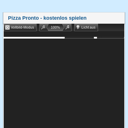
Pizza Pronto
- kostenlos spielen
Vollbild-Modus
100
%
Licht aus
Bookmarken
Zufallsspiel