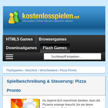
HTML5 Games
Browsergames
Downloadgames
Flash Games
Flashgames
›
Geschick
›
Verschiedene
›
Pizza Pronto
Spielbeschreibung & Steuerung:
Pizza
Pronto
Du ärgerst dich manchmal darüber, dass die
Pizzeria solange braucht, bis sie deine