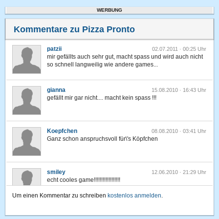
WERBUNG
Kommentare zu Pizza Pronto
patzii
02.07.2011 · 00:25 Uhr
mir gefällts auch sehr gut, macht spass und wird auch nicht
so schnell langweilig wie andere games...
gianna
15.08.2010 · 16:43 Uhr
gefällt mir gar nicht.... macht kein spass !!!
Koepfchen
08.08.2010 · 03:41 Uhr
Ganz schon anspruchsvoll für\'s Köpfchen
smiley
12.06.2010 · 21:29 Uhr
echt cooles game!!!!!!!!!!!!!!!!!!
Um einen Kommentar zu schreiben
kostenlos anmelden
.
Piro
10.05.2010 · 04:01 Uhr