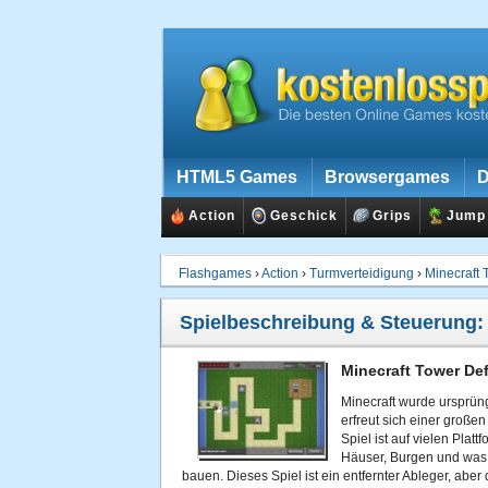
HTML5 Games
Browsergames
D
Action
Geschick
Grips
Jump
Flashgames
›
Action
›
Turmverteidigung
›
Minecraft
Spielbeschreibung & Steuerung
Minecraft Tower De
Minecraft wurde ursprün
erfreut sich einer groß
Spiel ist auf vielen Pla
Häuser, Burgen und was
bauen. Dieses Spiel ist ein entfernter Ableger, aber