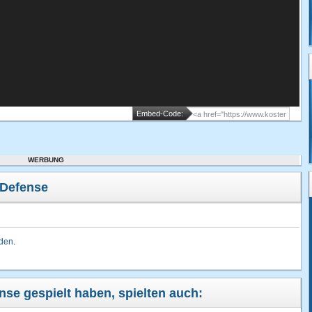
Embed-Code:
WERBUNG
 Defense
lden
.
nse gespielt haben, spielten auch: