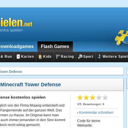
ownloadgames
Flash Games
 & Run
Karten
Kids
Racing
Sport
Weitere Spie
 Tower Defense
:
Minecraft Tower Defense
fense kostenlos spielen
3
/
5
, Bewertungen:
6
glich von der Firma Mojang entwickelt und
en Fangemeinde auf der ganzen Welt. Das
›
Kommentar schreiben
ttformen zu Hause. Im Original kann man
 auch immer jemanden in den Sinn kommt
Code für deine
 doch recht witzig gemacht.
Webseite: