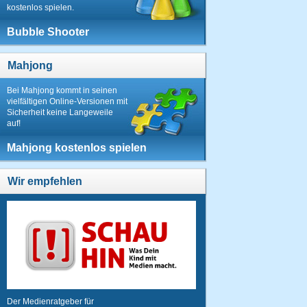
kostenlos spielen.
Bubble Shooter
Mahjong
Bei Mahjong kommt in seinen
vielfältigen Online-Versionen mit
Sicherheit keine Langeweile
auf!
Mahjong kostenlos spielen
Wir empfehlen
Der Medienratgeber für