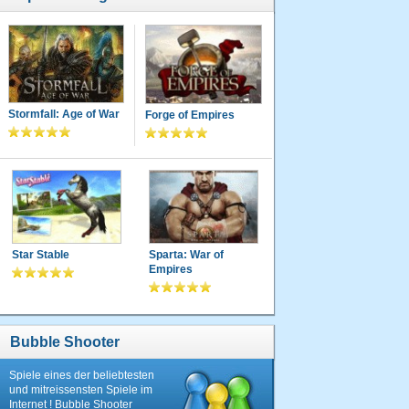
Stormfall: Age of War
Forge of Empires
Star Stable
Sparta: War of
Empires
Bubble Shooter
Spiele eines der beliebtesten
und mitreissensten Spiele im
Internet ! Bubble Shooter