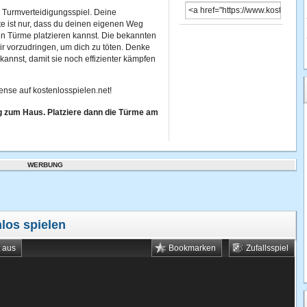
n Turmverteidigungsspiel. Deine
te ist nur, dass du deinen eigenen Weg
n Türme platzieren kannst. Die bekannten
r vorzudringen, um dich zu töten. Denke
nnst, damit sie noch effizienter kämpfen
ense auf kostenlosspielen.net!
g zum Haus. Platziere dann die Türme am
WERBUNG
los spielen
t aus
Bookmarken
Zufallsspiel