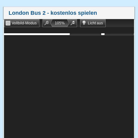
London Bus 2
- kostenlos spielen
Vollbild-Modus
105
%
Licht aus
Bookmarken
Zufallsspiel