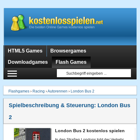
HTML5 Games
Browsergames
Downloadgames
Flash Games
Flashgames
›
Racing
›
Autorennen
›
London Bus 2
Spielbeschreibung & Steuerung:
London Bus
2
London Bus 2 kostenlos spielen
In den Straßen Londons tobt der Verkehr