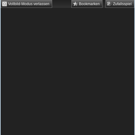
Vollbild-Modus verlassen
Bookmarken
Zufallsspiel
HTML5 Games
Browsergames
Downloadgames
Flash Games
Flashgames
›
Sport
›
Bowlen
›
League Bowling
Spielbeschreibung & Steuerung:
League
Bowling
Du willst dich endlich mal wieder im
Bowling richtig beweisen? Hier bekommst